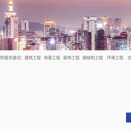
热搜关键词：
建筑工程
地基工程
装饰工程
钢结构工程
环保工程